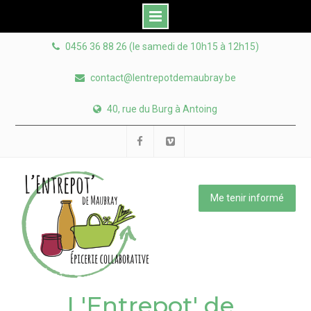
Skip
0456 36 88 26 (le samedi de 10h15 à 12h15)
to
content
contact@lentrepotdemaubray.be
40, rue du Burg à Antoing
Facebook
Viméo
Me tenir informé
L'Entrepot' de