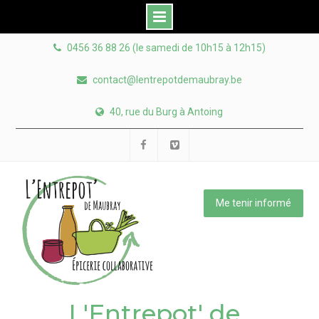
Skip
0456 36 88 26 (le samedi de 10h15 à 12h15)
to
content
contact@lentrepotdemaubray.be
40, rue du Burg à Antoing
Facebook
Viméo
Me tenir informé
L'Entrepot' de