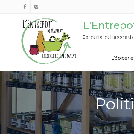
Skip
to
Facebook
Viméo
content
L'Entrepo
Epicerie collaborat
L’épicerie
Polit