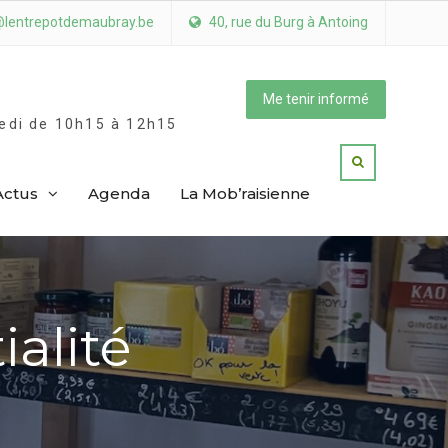
@lentrepotdemaubray.be
40, rue du Burg à Antoing
Me tenir informé
medi de 10h15 à 12h15
Actus
Agenda
La Mob’raisienne
ialité