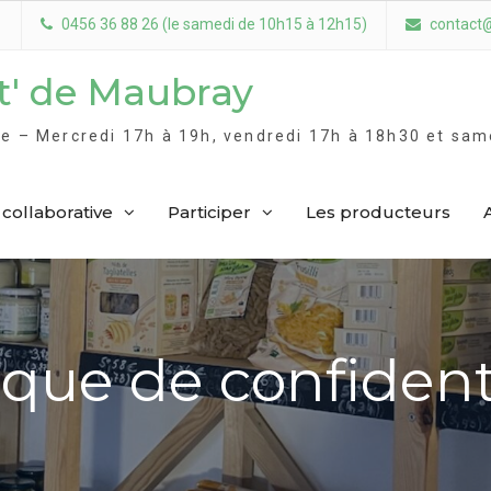
0456 36 88 26 (le samedi de 10h15 à 12h15)
contact
t' de Maubray
ive – Mercredi 17h à 19h, vendredi 17h à 18h30 et sa
 collaborative
Participer
Les producteurs
ique de confident