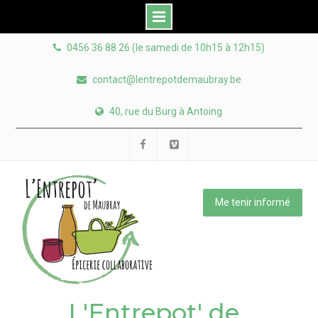
Skip
0456 36 88 26 (le samedi de 10h15 à 12h15)
to
content
contact@lentrepotdemaubray.be
40, rue du Burg à Antoing
Facebook
Viméo
Me tenir informé
L'Entrepot' de