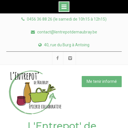
Skip
0456 36 88 26 (le samedi de 10h15 à 12h15)
to
content
contact@lentrepotdemaubray.be
40, rue du Burg à Antoing
Facebook
Viméo
Me tenir informé
L'Entrepot' de