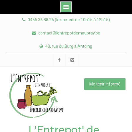
Skip
0456 36 88 26 (le samedi de 10h15 à 12h15)
to
content
contact@lentrepotdemaubray.be
40, rue du Burg à Antoing
Facebook
Viméo
Me tenir informé
L'Entrepot' de