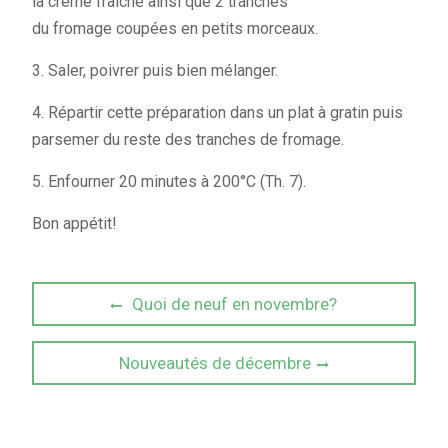
la crème fraîche ainsi que 2 tranches
du fromage coupées en petits morceaux.
3. Saler, poivrer puis bien mélanger.
4. Répartir cette préparation dans un plat à gratin puis
parsemer du reste des tranches de fromage.
5. Enfourner 20 minutes à 200°C (Th. 7).
Bon appétit!
Navigation
Previous
Quoi de neuf en novembre?
post:
de
Next
Nouveautés de décembre
l’article
post: