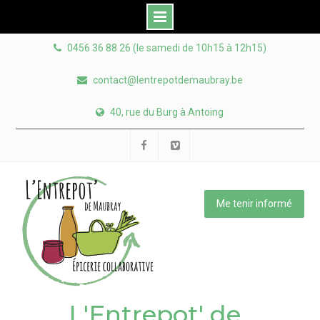
Skip
0456 36 88 26 (le samedi de 10h15 à 12h15)
to
content
contact@lentrepotdemaubray.be
40, rue du Burg à Antoing
Facebook
Viméo
Me tenir informé
L'Entrepot' de