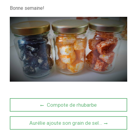
Bonne semaine!
Navigation
Previous
Compote de rhubarbe
post:
de
Next
Aurélie ajoute son grain de sel…
l’article
post: